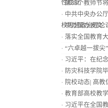
性成就
第35个教师节
中共中央办公厅
校思想政治理论课改
中办国办发文
落实全国教育
“六卓越一拔尖”
习近平：在纪念
防灾科技学院毕
院校动态| 高
教育部高校教学
习近平在全国